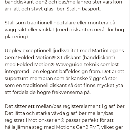
banddiskant gen2 och bas/mellanregister vars kon
är i lätt och styvt glasfiber. Stelth basport.
Ställ som traditionell högtalare eller montera på
vägg rakt eller vinklat (med diskanten neråt för hög
placering).
Upplev exceptionell ljudkvalitet med MartinLogans
Gen2 Folded Motion® XT diskant (banddiskant)
med Folded Motion® Waveguide-teknik sömlöst
integrerad i en elegant baffeldesign fram. Det är ett
supertunt membran som är kanske 7 ggr så stor
som en traditionell diskant så det finns mycket yta
att fördela de högre frekvenserna på.
Det sitter ett mellan/bas registerelement i glasfiber.
Det lätta och starka vävda glasfiber mellan/bas
registret i Motion-serien® passar perfekt för att
hålla jämna steg med Motions Gen2 FMT, vilket ger