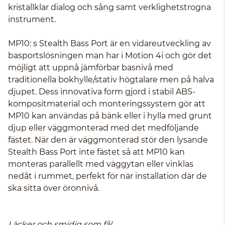
kristallklar dialog och sång samt verklighetstrogna
instrument.
MP10: s Stealth Bass Port är en vidareutveckling av
basportslösningen man har i Motion 4i och gör det
möjligt att uppnå jämförbar basnivå med
traditionella bokhylle/stativ högtalare men på halva
djupet. Dess innovativa form gjord i stabil ABS-
kompositmaterial och monteringssystem gör att
MP10 kan användas på bänk eller i hylla med grunt
djup eller väggmonterad med det medföljande
fästet. När den är väggmonterad stör den lysande
Stealth Bass Port inte fästet så att MP10 kan
monteras parallellt med väggytan eller vinklas
nedåt i rummet, perfekt för när installation där de
ska sitta över öronnivå.
Läcker och smidig som få!