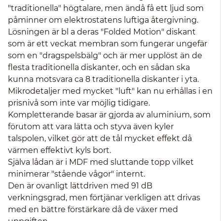
"traditionella" högtalare, men ändå få ett ljud som
påminner om elektrostatens luftiga återgivning.
Lösningen är bl a deras "Folded Motion" diskant
som är ett veckat membran som fungerar ungefär
som en "dragspelsbälg" och är mer upplöst än de
flesta traditionella diskanter, och en sådan ska
kunna motsvara ca 8 traditionella diskanter i yta.
Mikrodetaljer med mycket "luft" kan nu erhållas i en
prisnivå som inte var möjlig tidigare.
Kompletterande basar är gjorda av aluminium, som
förutom att vara lätta och styva även kyler
talspolen, vilket gör att de tål mycket effekt då
värmen effektivt kyls bort.
Själva lådan är i MDF med sluttande topp vilket
minimerar "stående vågor" internt.
Den är ovanligt lättdriven med 91 dB
verkningsgrad, men förtjänar verkligen att drivas
med en bättre förstärkare då de växer med