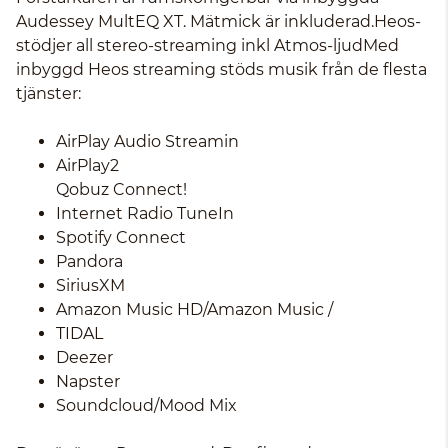
Audessey MultEQ XT. Mätmick är inkluderad.Heos-
stödjer all stereo-streaming inkl Atmos-ljudMed
inbyggd Heos streaming stöds musik från de flesta
tjänster:
AirPlay Audio Streamin
AirPlay2
Qobuz Connect!
Internet Radio TuneIn
Spotify Connect
Pandora
SiriusXM
Amazon Music HD/Amazon Music /
TIDAL
Deezer
Napster
Soundcloud/Mood Mix