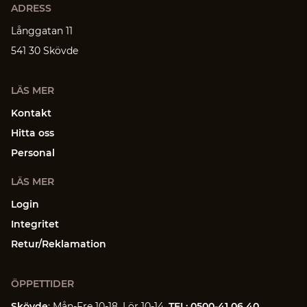
ADRESS
Långgatan 11
541 30 Skövde
LÄS MER
Kontakt
Hitta oss
Personal
LÄS MER
Login
Integritet
Retur/Reklamation
ÖPPETTIDER
Skövde
: Mån-Fre 10-18, Lör 10-14.
TEL: 0500-41 06 40