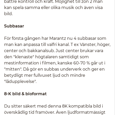
bättre kontroll och kraft. Möjlighet till zon 2 man
kan spela samma eller olika musik och även visa
bild.
Subbasar
För första gången har Marantz nu 4 subbasar som
man kan anpassa till valfri kanal. T ex Vänster, höger,
center och bakkanalsub. Just center brukar vara
den "klenaste" högtalaren samtidigt som
mestinformation i filmen, kanske 60-70 % går ut i
"mitten". Då gör en subbas underverk och ger en
betydligt mer fullvuxet ljud och mindre
"lådupplevelse".
8-K bild & bioformat
Du sitter säkert med denna 8K kompatibla bild i
överskådlig tid framöver. Även ljudformatmässigt