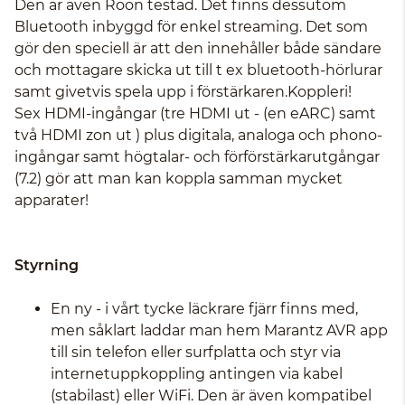
Den är även Roon testad. Det finns dessutom
Bluetooth inbyggd för enkel streaming. Det som
gör den speciell är att den innehåller både sändare
och mottagare skicka ut till t ex bluetooth-hörlurar
samt givetvis spela upp i förstärkaren.Koppleri!
Sex HDMI-ingångar (tre HDMI ut - (en eARC) samt
två HDMI zon ut ) plus digitala, analoga och phono-
ingångar samt högtalar- och förförstärkarutgångar
(7.2) gör att man kan koppla samman mycket
apparater!
Styrning
En ny - i vårt tycke läckrare fjärr finns med,
men såklart laddar man hem Marantz AVR app
till sin telefon eller surfplatta och styr via
internetuppkoppling antingen via kabel
(stabilast) eller WiFi. Den är även kompatibel