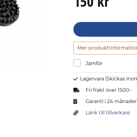
150 kr
Mer produktinformatio
Jämför
Lagervara
(Skickas ino
Fri frakt över 1500:-
Garanti i 24 månader
Länk till tillverkare