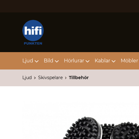
Ljud
Bild
Hörlurar
Kablar
Möbler 
Ljud
Skivspelare
Tillbehör