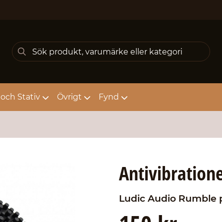
och Stativ
Övrigt
Fynd
Antivibratione
Ludic Audio
Rumble 