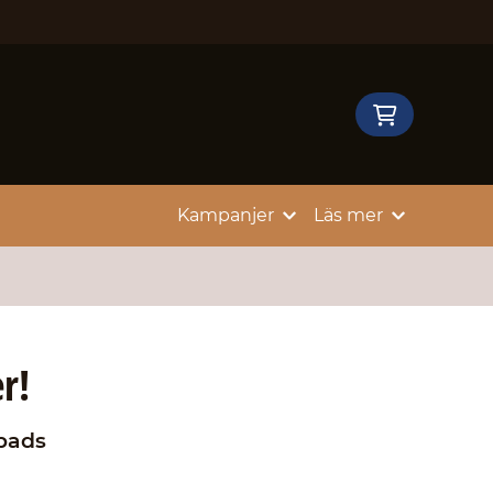
Kampanjer
Läs mer
r!
pads