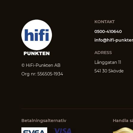
KONTAKT
0500-410640
info@hifi-punkte
ADRESS
Långgatan 11
© HiFi-Punkten AB
541 30 Skövde
Org nr: 556505-1934
Betalningsalternativ
Handla s