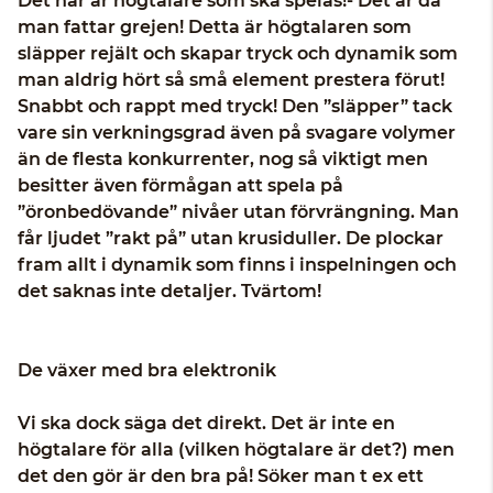
Det här är högtalare som ska spelas!- Det är då
man fattar grejen! Detta är högtalaren som
släpper rejält och skapar tryck och dynamik som
man aldrig hört så små element prestera förut!
Snabbt och rappt med tryck! Den ”släpper” tack
vare sin verkningsgrad även på svagare volymer
än de flesta konkurrenter, nog så viktigt men
besitter även förmågan att spela på
”öronbedövande” nivåer utan förvrängning. Man
får ljudet ”rakt på” utan krusiduller. De plockar
fram allt i dynamik som finns i inspelningen och
det saknas inte detaljer. Tvärtom!
De växer med bra elektronik
Vi ska dock säga det direkt. Det är inte en
högtalare för alla (vilken högtalare är det?) men
det den gör är den bra på! Söker man t ex ett