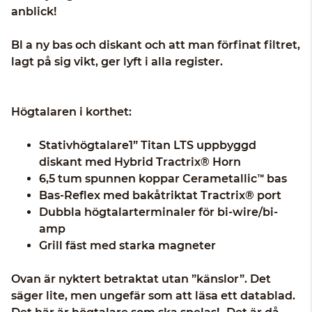
anblick!
Bl a ny bas och diskant och att man förfinat filtret,
lagt på sig vikt, ger lyft i alla register.
Högtalaren i korthet:
Stativhögtalare1” Titan LTS uppbyggd
diskant med Hybrid Tractrix® Horn
6,5 tum spunnen koppar Cerametallic™ bas
Bas-Reflex med bakåtriktat Tractrix® port
Dubbla högtalarterminaler för bi-wire/bi-
amp
Grill fäst med starka magneter
Ovan är nyktert betraktat utan ”känslor”. Det
säger lite, men ungefär som att läsa ett datablad.