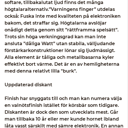
softare, tillbakalutat ljud finns det många
högtalaralternativ.”Varningens finger” utdelas
också: Fuska inte med kvaliteten på elektroniken
bakom, det straffar sig. Högtalarna avslöjar
onådigt detta genom sitt ”rättframma spelsätt”.
Trots sin höga verkningsgrad kan man inte
ansluta ”dåliga Watt” utan stabila, välljudande
förstärkarkonstruktioner lönar sig ljudmässigt.
Alla element är tåliga och metallbasarna kyler
effektivt bort värme. Det är en av hemligheterna
med denna relativt lilla "burk".
Uppdaterad diskant
Finish har snyggats till och man kan numera välja
en valnötsfinish istället för körsbär som tidigare.
Diskanten är dock den som utvecklats mest. Går
man tillbaka 10 år eller mer kunde hornet ibland
låta vasst särskilt med sämre elektronik. En annan