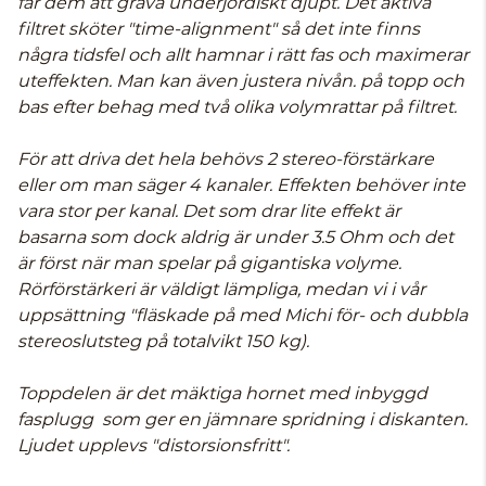
får dem att gräva underjordiskt djupt. Det aktiva
filtret sköter "time-alignment" så det inte finns
några tidsfel och allt hamnar i rätt fas och maximerar
uteffekten. Man kan även justera nivån. på topp och
bas efter behag med två olika volymrattar på filtret.
För att driva det hela behövs 2 stereo-förstärkare
eller om man säger 4 kanaler. Effekten behöver inte
vara stor per kanal. Det som drar lite effekt är
basarna som dock aldrig är under 3.5 Ohm och det
är först när man spelar på gigantiska volyme.
Rörförstärkeri är väldigt lämpliga, medan vi i vår
uppsättning "fläskade på med Michi för- och dubbla
stereoslutsteg på totalvikt 150 kg).
Toppdelen är det mäktiga hornet med inbyggd
fasplugg som ger en jämnare spridning i diskanten.
Ljudet upplevs "distorsionsfritt".