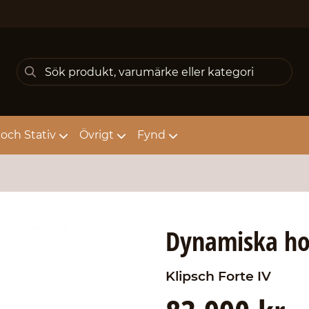
och Stativ
Övrigt
Fynd
Dynamiska hor
Klipsch
Forte IV