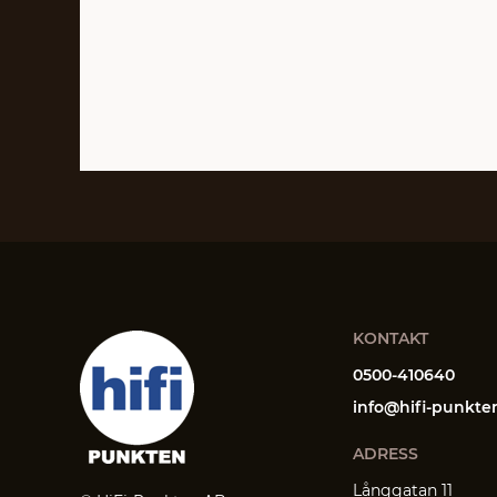
KONTAKT
0500-410640
info@hifi-punkte
ADRESS
Långgatan 11