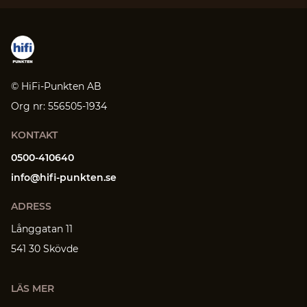
© HiFi-Punkten AB
Org nr: 556505-1934
KONTAKT
0500-410640
info@hifi-punkten.se
ADRESS
Långgatan 11
541 30 Skövde
LÄS MER