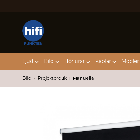
Ljud
Bild
Hörlurar
Kablar
Möbler 
Bild
Projektorduk
Manuella