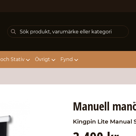
och Stativ
Övrigt
Fynd
Manuell manö
Kingpin
Lite Manual 