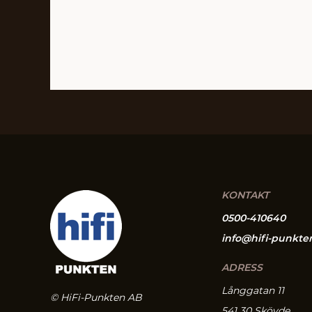
KONTAKT
0500-410640
info@hifi-punkte
ADRESS
Långgatan 11
© HiFi-Punkten AB
541 30 Skövde