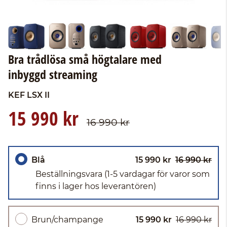
Bra trådlösa små högtalare med
inbyggd streaming
KEF
LSX II
15 990 kr
16 990 kr
Blå
15 990 kr
16 990 kr
Beställningsvara
(1-5 vardagar för varor som
finns i lager hos leverantören)
Brun/champange
15 990 kr
16 990 kr