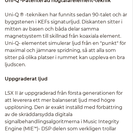
Uni-Q -Patenterad högtalarelement-teknik
Uni-Q ® -tekniken har funnits sedan 90-talet och är
byggstenen i KEFs signaturljud. Diskanten sitter i
mitten av basen och båda delar samma
magnetsystem till skillnad från koaxiala element.
Uni-Q- elementet simulerar ljud från en "punkt" för
maximal och jämnare spridning, så att alla som
sitter på olika platser i rummet kan uppleva en bra
ljudscen.
Uppgraderat ljud
LSX II är uppgraderad från första generationen för
att leverera ett mer balanserat ljud med högre
upplösning. Den är exakt inställd med förbättring
av de skräddarsydda digitala
signalbehandlingsalgoritmerna i Music Integrity
Engine (MIE™)- DSP delen som verkligen trollar