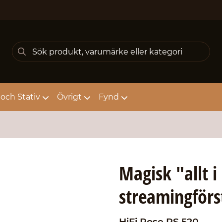
och Stativ
Övrigt
Fynd
Magisk "allt i
streamingförs
HiFi Rose
RS 520