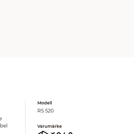
Modell
RS 520
e
ibel
Varumärke