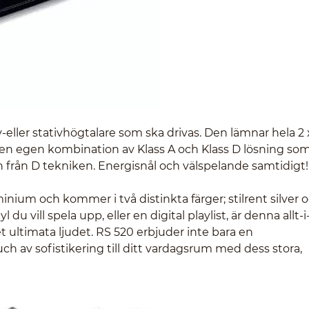
-eller stativhögtalare som ska drivas. Den lämnar hela 2 
en egen kombination av Klass A och Klass D lösning som
n från D tekniken. Energisnål och välspelande samtidigt!
minium och kommer i två distinkta färger; stilrent silver 
 du vill spela upp, eller en digital playlist, är denna allt-i
et ultimata ljudet. RS 520 erbjuder inte bara en
h av sofistikering till ditt vardagsrum med dess stora,