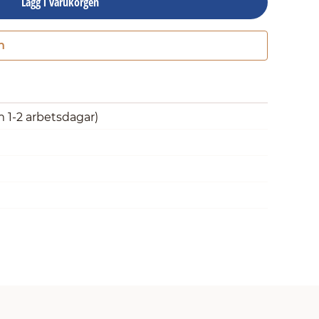
Lägg i varukorgen
n
Gå till kassan
m 1-2 arbetsdagar)