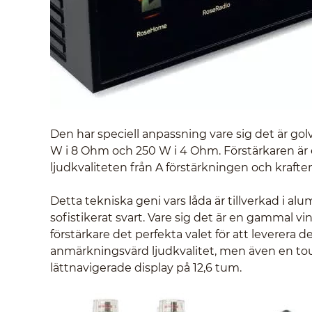
Den har speciell anpassning vare sig det är golv
W i 8 Ohm och 250 W i 4 Ohm. Förstärkaren är 
ljudkvaliteten från A förstärkningen och krafte
Detta tekniska geni vars låda är tillverkad i alu
sofistikerat svart. Vare sig det är en gammal vinyl
förstärkare det perfekta valet för att leverera d
anmärkningsvärd ljudkvalitet, men även en touc
lättnavigerade display på 12,6 tum.