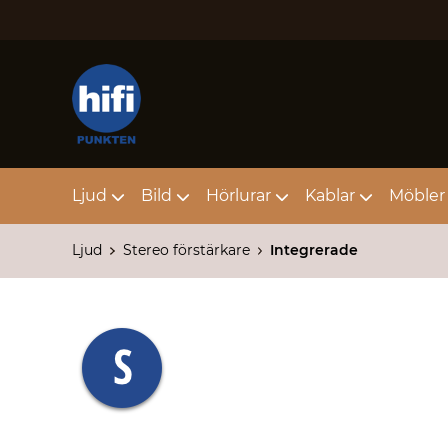
Ljud
Bild
Hörlurar
Kablar
Möbler 
Ljud
Stereo förstärkare
Integrerade