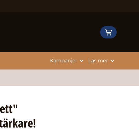
Kampanjer
Läs mer
 ett"
tärkare!