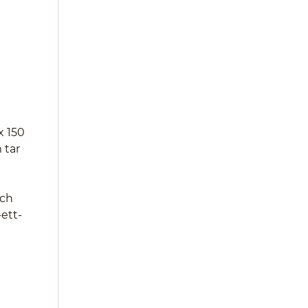
x 150
 tar
och
-ett-