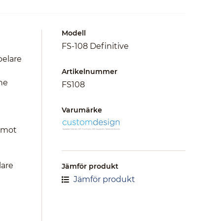
Modell
FS-108 Definitive
pelare
Artikelnummer
nne
FS108
Varumärke
 mot
lare
Jämför produkt
Jämför produkt