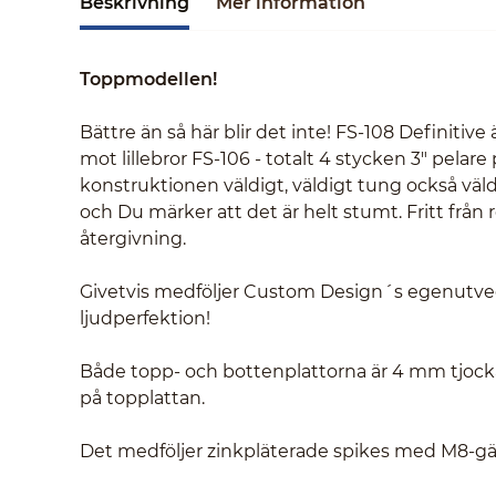
Beskrivning
Mer information
Toppmodellen!
Bättre än så här blir det inte! FS-108 Definiti
mot lillebror FS-106 - totalt 4 stycken 3" pelare 
konstruktionen väldigt, väldigt tung också väld
och Du märker att det är helt stumt. Fritt från
återgivning.
Givetvis medföljer Custom Design´s egenutve
ljudperfektion!
Både topp- och bottenplattorna är 4 mm tjocka
på topplattan.
Det medföljer zinkpläterade spikes med M8-g