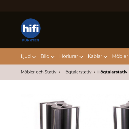
Ljud
Bild
Hörlurar
Kablar
Möbler 
Möbler och Stativ
Högtalarstativ
Högtalarstativ