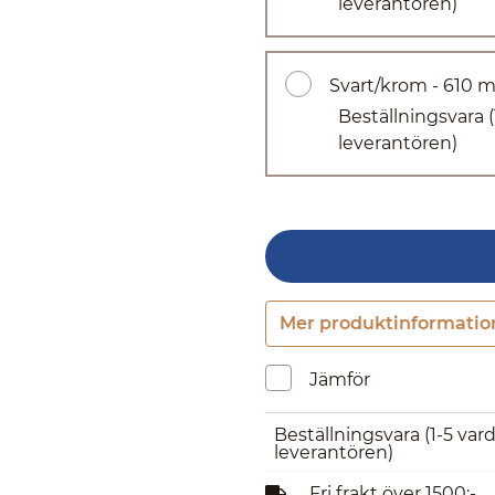
leverantören)
Svart/krom - 610
Beställningsvara
leverantören)
Mer produktinformatio
Jämför
Beställningsvara
(1-5 var
leverantören)
Fri frakt över 1500:-