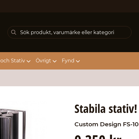
och Stativ
Övrigt
Fynd
Stabila stativ!
Custom Design
FS-10