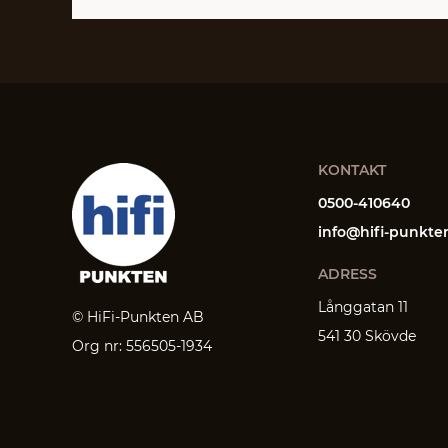
KONTAKT
0500-410640
info@hifi-punkte
ADRESS
Långgatan 11
© HiFi-Punkten AB
541 30 Skövde
Org nr: 556505-1934