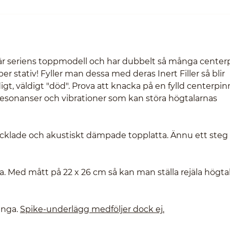
ve är seriens toppmodell och har dubbelt så många center
per stativ! Fyller man dessa med deras Inert Filler så blir
igt, väldigt "död". Prova att knacka på en fylld centerpi
 resonanser och vibrationer som kan störa högtalarnas
cklade och akustiskt dämpade topplatta. Ännu ett steg
. Med mått på 22 x 26 cm så kan man ställa rejäla högta
änga.
Spike-underlägg medföljer dock ej.