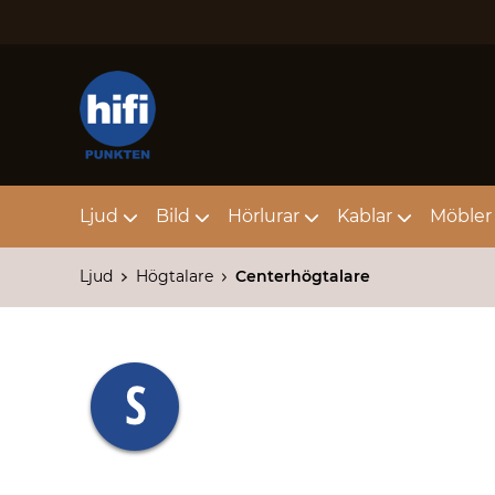
Ljud
Bild
Hörlurar
Kablar
Möbler 
Ljud
Högtalare
Centerhögtalare