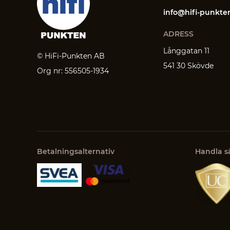
info@hifi-punkte
ADRESS
Långgatan 11
© HiFi-Punkten AB
541 30 Skövde
Org nr: 556505-1934
Betalningsalternativ
Handla s