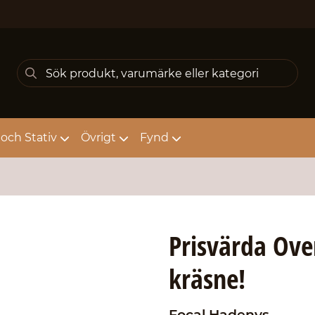
och Stativ
Övrigt
Fynd
Prisvärda Ove
kräsne!
Focal
Hadenys