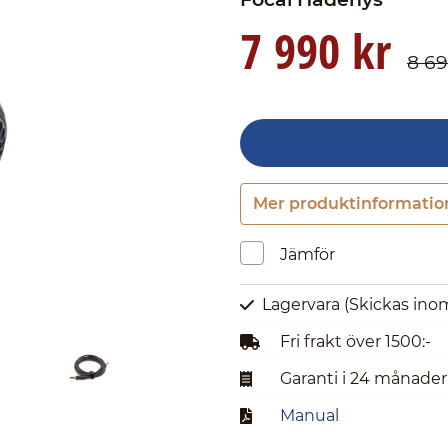
7 990 kr
8 69
Mer produktinformatio
Jämför
Lagervara
(Skickas ino
Fri frakt över 1500:-
Garanti i 24 månader
Manual