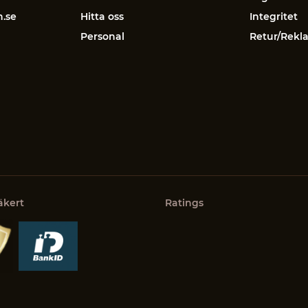
n.se
Hitta oss
Integritet
Personal
Retur/Rekl
äkert
Ratings