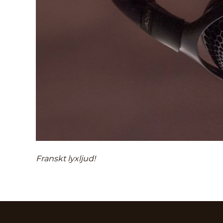
Franskt lyxljud!