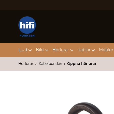
Ljud
Bild
Hörlurar
Kablar
Möbler 
Hörlurar
Kabelbunden
Öppna hörlurar