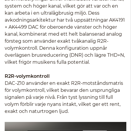
system och höger kanal, vilket gör att var och en
kan arbeta i en ultralågbrusig miljö. Dess
avkodningsarkitektur har två uppsättningar AK4191
+ AK4499 DAC för oberoende vänster och höger
kanal, kombinerat med ett helt balanserad analog
försteg som använder exakt tvåkanalig R2R-
volymkontroll. Denna konfiguration uppnår
överlägsen brusreducering (DNR) och lägre THD+N,
vilket frigör musikens fulla potential.
R2R-volymkontroll
DAC-Z10 använder en exakt R2R-motståndsmatris
för volymkontroll, vilket bevarar den ursprungliga
signalen på varje nivå. Från tyst lyssning till full
volym förblir varje nyans intakt, vilket ger ett rent,
exakt och naturtrogen ljud.