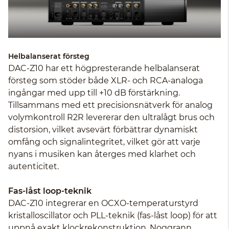
Helbalanserat försteg
DAC-Z10 har ett högpresterande helbalanserat
försteg som stöder både XLR- och RCA-analoga
ingångar med upp till +10 dB förstärkning.
Tillsammans med ett precisionsnätverk för analog
volymkontroll R2R levererar den ultralågt brus och
distorsion, vilket avsevärt förbättrar dynamiskt
omfång och signalintegritet, vilket gör att varje
nyans i musiken kan återges med klarhet och
autenticitet.
Fas-låst loop-teknik
DAC-Z10 integrerar en OCXO-temperaturstyrd
kristalloscillator och PLL-teknik (fas-låst loop) för att
uppnå exakt klockrekonstruktion. Noggrann