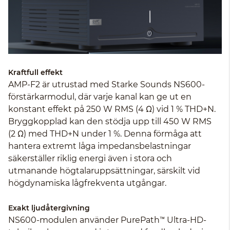
Kraftfull effekt
AMP-F2 är utrustad med Starke Sounds NS600-
förstärkarmodul, där varje kanal kan ge ut en
konstant effekt på 250 W RMS (4 Ω) vid 1 % THD+N.
Bryggkopplad kan den stödja upp till 450 W RMS
(2 Ω) med THD+N under 1 %. Denna förmåga att
hantera extremt låga impedansbelastningar
säkerställer riklig energi även i stora och
utmanande högtalaruppsättningar, särskilt vid
högdynamiska lågfrekventa utgångar.
Exakt ljudåtergivning
NS600-modulen använder PurePath™ Ultra-HD-