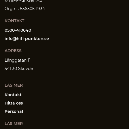
© HiFi-Punkten AB
Org nr: 556505-1934
KONTAKT
0500-410640
info@hifi-punkten.se
ADRESS
Långgatan 11
541 30 Skövde
LÄS MER
Kontakt
Hitta oss
Personal
LÄS MER