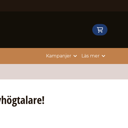
Kampanjer
Läs mer
vhögtalare!