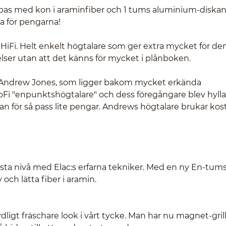
bas med kon i araminfiber och 1 tums aluminium-diskan
a för pengarna!
 HiFi. Helt enkelt högtalare som ger extra mycket för d
evelser utan att det känns för mycket i plånboken.
 Andrew Jones, som ligger bakom mycket erkända
oFi "enpunktshögtalare" och dess föregångare blev hylla
n för så pass lite pengar. Andrews högtalare brukar kos
 nästa nivå med Elac:s erfarna tekniker. Med en ny En-tum
ch lätta fiber i aramin.
igt fräschare look i vårt tycke. Man har nu magnet-grill