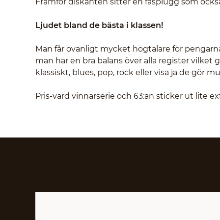
Framför diskanten sitter en fasplugg som också
Ljudet bland de bästa i klassen!
Man får ovanligt mycket högtalare för pengarna.
man har en bra balans över alla register vilket
klassiskt, blues, pop, rock eller visa ja de gör mus
Pris-värd vinnarserie och 63:an sticker ut lite ex