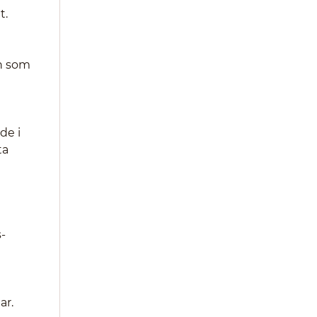
t.
en som
de i
ta
s-
ar.