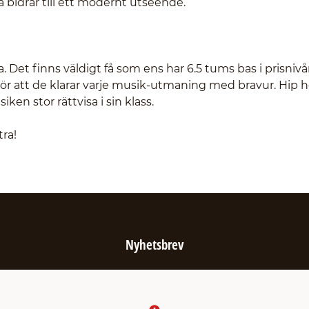
 bidrar till ett modernt utseende.
 Det finns väldigt få som ens har 6.5 tums bas i prisniv
 gör att de klarar varje musik-utmaning med bravur. Hip h
iken stor rättvisa i sin klass.
tra!
Nyhetsbrev