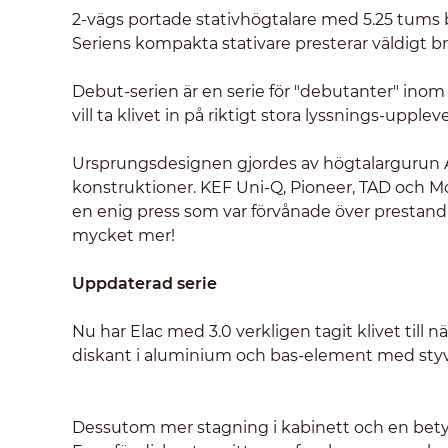
2-vägs portade stativhögtalare med 5.25 tums 
Seriens kompakta stativare presterar väldigt br
Debut-serien är en serie för "debutanter" inom
vill ta klivet in på riktigt stora lyssnings-uppl
Ursprungsdesignen gjordes av högtalargurun
konstruktioner. KEF Uni-Q, Pioneer, TAD och M
en enig press som var förvånade över prestanda
mycket mer!
Uppdaterad serie
Nu har Elac med 3.0 verkligen tagit klivet till
diskant i aluminium och bas-element med styv o
Dessutom mer stagning i kabinett och en betydl