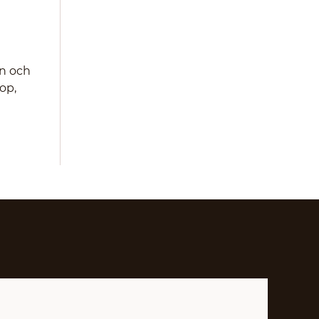
ån och
op,