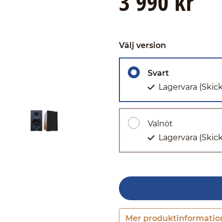
3 990 kr
Välj version
Svart
Lagervara
(Skic
Valnöt
Lagervara
(Skic
Mer produktinformatio