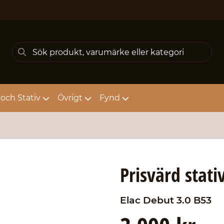
och Stativ
Övrigt
Fynd
Prisvärd stati
Elac
Debut 3.0 B53