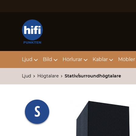
Ljud
Bild
Hörlurar
Kablar
Möbler 
Ljud
Högtalare
Stativ/surroundhögtalare