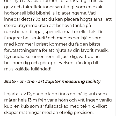
den nya DDC-plattformen för att kraftigt minska
golv och takreflektioner samtidigt som en exakt
horisontell bild bibehålls i placeringarna. Vad
innebär detta? Jo att du kan placera högtalarna i ett
större utrymme utan att behöva tänka på
rumsbehandlingar, speciella mattor eller tak. Det
fungerar helt enkelt! och med experthjälp som
med kommer i priset kommer du få den bästa
förutsättningarna för att njuta av din favorit musik.
Dynaudio kommer hem till just dig, vart du än
befinner dig och gör upplevelsen från köp till
musikglädje fulländad!
State - of - the - art Jupiter measuring facility
I hjärtat av Dynaudio labb finns en ihålig kub som
mäter hela 13 m från varje hörn och vrå. Ingen vanlig
kub, en kub som är fullspäckad med teknik, vilket
skapar mätningar med en otrolig precision.