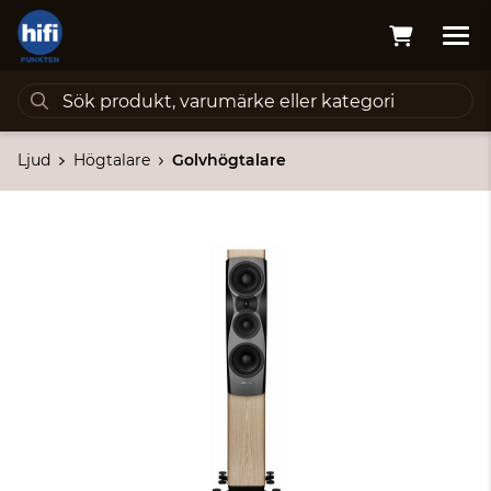
Ljud
Högtalare
Golvhögtalare