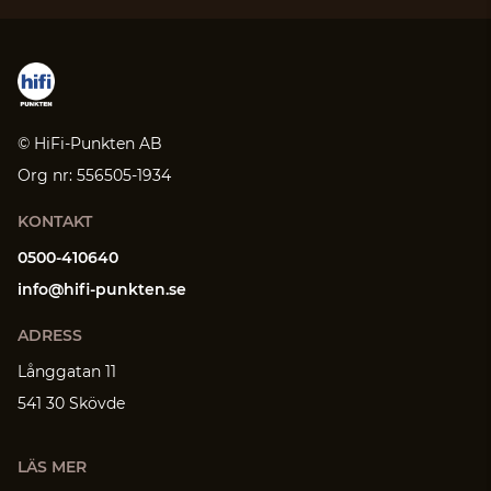
© HiFi-Punkten AB
Org nr: 556505-1934
KONTAKT
0500-410640
info@hifi-punkten.se
ADRESS
Långgatan 11
541 30 Skövde
LÄS MER