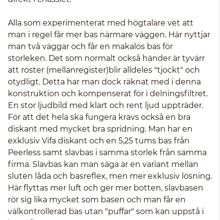
Alla som experimenterat med högtalare vet att
man i regel får mer bas närmare väggen. Här nyttjar
man två väggar och får en makalös bas för
storleken. Det som normalt också händer är tyvärr
att röster (mellanregister)blir alldeles "tjockt" och
otydligt. Detta har man dock räknat med i denna
konstruktion och kompenserat för i delningsfiltret.
En stor ljudbild med klart och rent ljud uppträder.
För att det hela ska fungera krävs också en bra
diskant med mycket bra spridning. Man har en
exklusiv Vifa diskant och en 5,25 tums bas från
Peerless samt slavbas i samma storlek från samma
firma. Slavbas kan man säga är en variant mellan
sluten låda och basreflex, men mer exklusiv lösning.
Här flyttas mer luft och ger mer botten, slavbasen
rör sig lika mycket som basen och man får en
välkontrollerad bas utan "puffar" som kan uppstå i