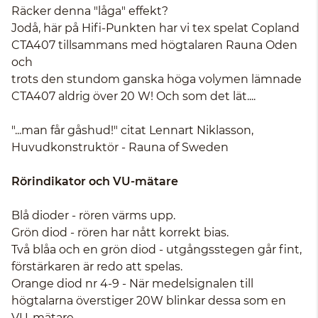
Räcker denna "låga" effekt?
Jodå, här på Hifi-Punkten har vi tex spelat Copland
CTA407 tillsammans med högtalaren Rauna Oden
och
trots den stundom ganska höga volymen lämnade
CTA407 aldrig över 20 W! Och som det lät....
"...man får gåshud!" citat Lennart Niklasson,
Huvudkonstruktör - Rauna of Sweden
Rörindikator och VU-mätare
Blå dioder - rören värms upp.
Grön diod - rören har nått korrekt bias.
Två blåa och en grön diod - utgångsstegen går fint,
förstärkaren är redo att spelas.
Orange diod nr 4-9 - När medelsignalen till
högtalarna överstiger 20W blinkar dessa som en
VU-mätare.