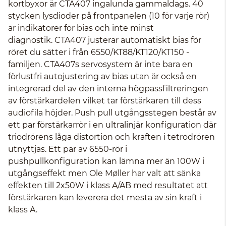
kortbyxor är CTA407 ingalunda gammaldags. 40
stycken lysdioder på frontpanelen (10 för varje rör)
är indikatorer för bias och inte minst
diagnostik. CTA407 justerar automatiskt bias för
röret du sätter i från 6550/KT88/KT120/KT150 -
familjen. CTA407s servosystem är inte bara en
förlustfri autojustering av bias utan är också en
integrerad del av den interna högpassfiltreringen
av förstärkardelen vilket tar förstärkaren till dess
audiofila höjder. Push pull utgångsstegen består av
ett par förstärkarrör i en ultralinjär konfiguration där
triodrörens låga distortion och kraften i tetrodrören
utnyttjas. Ett par av 6550-rör i
pushpullkonfiguration kan lämna mer än 100W i
utgångseffekt men Ole Møller har valt att sänka
effekten till 2x50W i klass A/AB med resultatet att
förstärkaren kan leverera det mesta av sin kraft i
klass A.