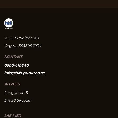
© HiFi-Punkten AB
Org nr: 556505-1934
KONTAKT
0500-410640
info@hifi-punkten.se
ADRESS
Långgatan 11
541 30 Skövde
LÄS MER