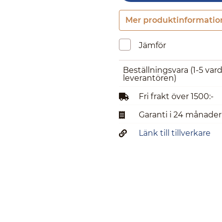
Mer produktinformatio
Jämför
Beställningsvara
(1-5 var
leverantören)
Fri frakt över 1500:-
Garanti i 24 månader
Länk till tillverkare