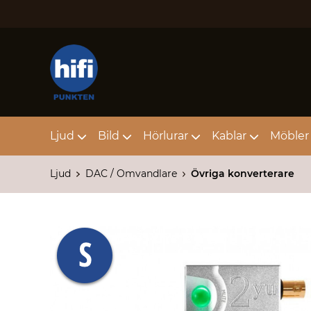
Ljud
Bild
Hörlurar
Kablar
Möbler 
Ljud
DAC / Omvandlare
Övriga konverterare