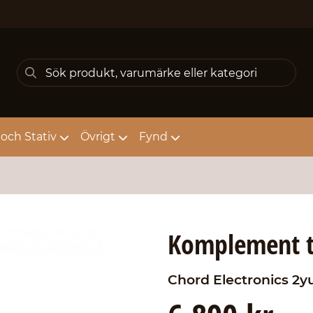
och Stativ
Övrigt
Fynd
Komplement t
Chord Electronics
2y