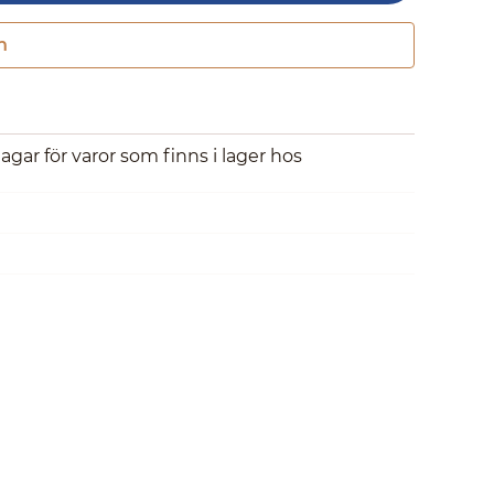
n
Gå till kassan
dagar för varor som finns i lager hos