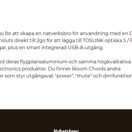
l 2go för att skapa en nätverksbro för användning med en 
ts direkt till 2go för att lägga till TOSLINK optiska S / 
gar, plus en smart integrerad USB-A-utgång.
 med deras flygplansaluminium och samma högkvalitativa
Electronics produkter. Du finner liksom Chords andra
ler som styr utgångsval, "power", "mute" och dimfunktion
Nyhetsbrev