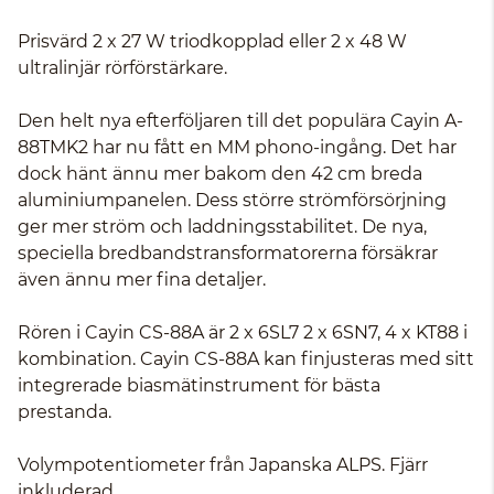
Prisvärd 2 x 27 W triodkopplad eller 2 x 48 W
ultralinjär rörförstärkare.
Den helt nya efterföljaren till det populära Cayin A-
88TMK2 har nu fått en MM phono-ingång. Det har
dock hänt ännu mer bakom den 42 cm breda
aluminiumpanelen. Dess större strömförsörjning
ger mer ström och laddningsstabilitet. De nya,
speciella bredbandstransformatorerna försäkrar
även ännu mer fina detaljer.
Rören i Cayin CS-88A är 2 x 6SL7 2 x 6SN7, 4 x KT88 i
kombination. Cayin CS-88A kan finjusteras med sitt
integrerade biasmätinstrument för bästa
prestanda.
Volympotentiometer från Japanska ALPS. Fjärr
inkluderad.