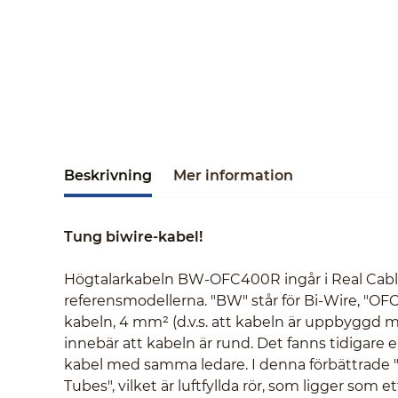
Beskrivning
Mer information
Tung biwire-kabel!
Högtalarkabeln BW-OFC400R ingår i Real Cable
referensmodellerna. "BW" står för Bi-Wire, "OFC"
kabeln, 4 mm² (d.v.s. att kabeln är uppbyggd med
innebär att kabeln är rund. Det fanns tidigare en
kabel med samma ledare. I denna förbättrade "
Tubes", vilket är luftfyllda rör, som ligger som