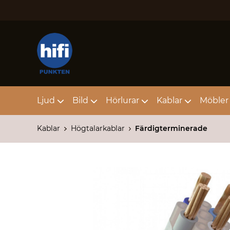
Ljud
Bild
Hörlurar
Kablar
Möbler 
Kablar
Högtalarkablar
Färdigterminerade