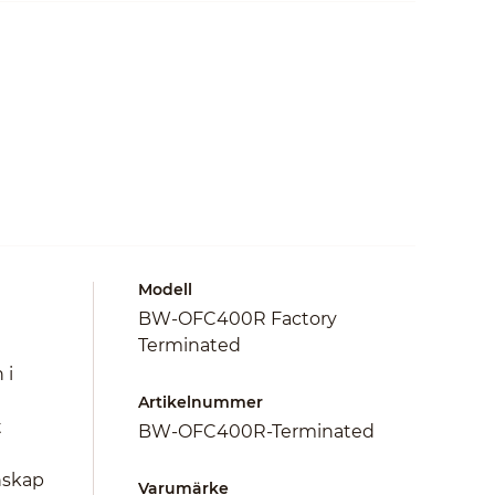
Modell
BW-OFC400R Factory
Terminated
 i
Artikelnummer
t
BW-OFC400R-Terminated
enskap
Varumärke