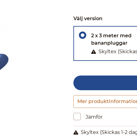
Välj version
2 x 3 meter med
bananpluggar
Skyltex
(Skickas
Mer produktinformatio
Jämför
Skyltex
(Skickas 1-2 da