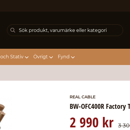
och Stativ
Övrigt
Fynd
REAL CABLE
BW-OFC400R Factory 
2 990 kr
3 30