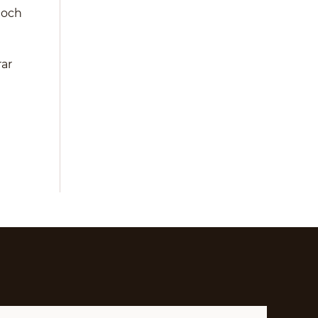
 och
rar