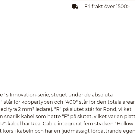
Fri frakt över 1500:-
´s Innovation-serie, steget under de absoluta
 står för koppartypen och "400" står för den totala arean
 fyra 2 mm² ledare). "R" på slutet står för Rond, vilket
 snarlik kabel som hette "F" på slutet, vilket var en plat
R"-kabel har Real Cable integrerat fem stycken "Hollow
 ett kors i kabeln och har en ljudmässigt förbättrande eg