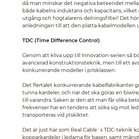
då man minskar det negativa beteendet mellan +
både kabelns induktans och kapacitans, vilket 
utgång och högtalarens delningsfilter! Det hörs
anledningen till att den platta kabelmodellen u
TDC (Time Difference Control)
Genom att kliva upp till Innovation-serien så b
avancerad konstruktionsteknik, men till ett a
konkurrerande modeller i prisklassen.
Det flertalet konkurrerande kabelfabrikanter g
tunna kardeler, och när det ska göras en biwire
till varandra. Saken är den att man får olika b
frekvenser har en tendens att söka sig mot led
transporteras vid ytskiktet.
Det är just här som Real Cable´s TDC-teknik k
kopparkardeler i ledarna för basen, samt mångt