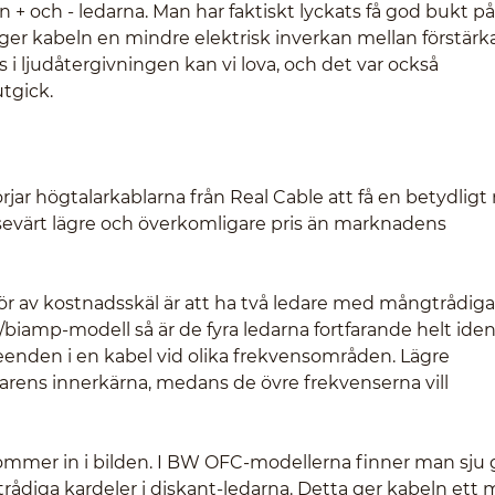
 och - ledarna. Man har faktiskt lyckats få god bukt på
ger kabeln en mindre elektrisk inverkan mellan förstärk
 i ljudåtergivningen kan vi lova, och det var också
tgick.
örjar högtalarkablarna från Real Cable att få en betydligt
vsevärt lägre och överkomligare pris än marknadens
ör av kostnadsskäl är att ha två ledare med mångtrådig
/biamp-modell så är de fyra ledarna fortfarande helt iden
eteenden i en kabel vid olika frekvensområden. Lägre
arens innerkärna, medans de övre frekvenserna vill
ommer in i bilden. I BW OFC-modellerna finner man sju 
rådiga kardeler i diskant-ledarna. Detta ger kabeln ett 