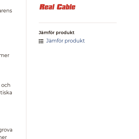
arens
Jämför produkt
Jämför produkt
 mer
a och
tiska
grova
mer