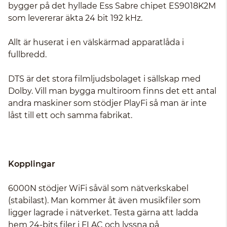
bygger på det hyllade Ess Sabre chipet ES9018K2M
som levererar äkta 24 bit 192 kHz.
Allt är huserat i en välskärmad apparatlåda i
fullbredd.
DTS är det stora filmljudsbolaget i sällskap med
Dolby. Vill man bygga multiroom finns det ett antal
andra maskiner som stödjer PlayFi så man är inte
låst till ett och samma fabrikat.
Kopplingar
6000N stödjer WiFi såväl som nätverkskabel
(stabilast). Man kommer åt även musikfiler som
ligger lagrade i nätverket. Testa gärna att ladda
hem 24-bits filer i FLAC och lyssna på