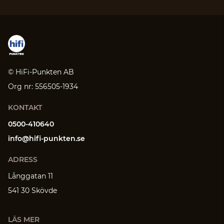
© HiFi-Punkten AB
Org nr: 556505-1934
KONTAKT
0500-410640
info@hifi-punkten.se
ADRESS
Långgatan 11
541 30 Skövde
LÄS MER