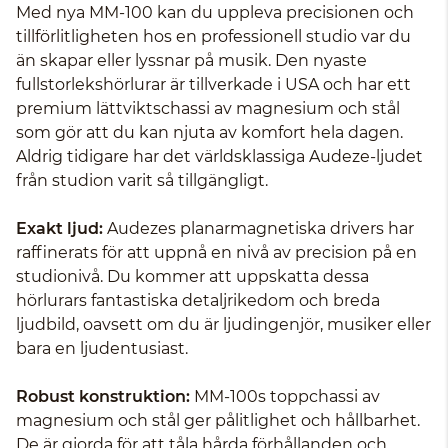
Med nya MM-100 kan du uppleva precisionen och
tillförlitligheten hos en professionell studio var du
än skapar eller lyssnar på musik. Den nyaste
fullstorlekshörlurar är tillverkade i USA och har ett
premium lättviktschassi av magnesium och stål
som gör att du kan njuta av komfort hela dagen.
Aldrig tidigare har det världsklassiga Audeze-ljudet
från studion varit så tillgängligt.
Exakt ljud:
Audezes planarmagnetiska drivers har
raffinerats för att uppnå en nivå av precision på en
studionivå. Du kommer att uppskatta dessa
hörlurars fantastiska detaljrikedom och breda
ljudbild, oavsett om du är ljudingenjör, musiker eller
bara en ljudentusiast.
Robust konstruktion:
MM-100s toppchassi av
magnesium och stål ger pålitlighet och hållbarhet.
De är gjorda för att tåla hårda förhållanden och