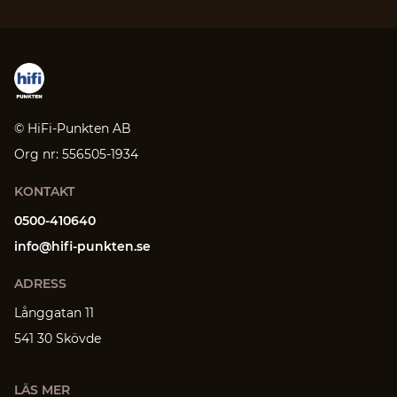
© HiFi-Punkten AB
Org nr: 556505-1934
KONTAKT
0500-410640
info@hifi-punkten.se
ADRESS
Långgatan 11
541 30 Skövde
LÄS MER