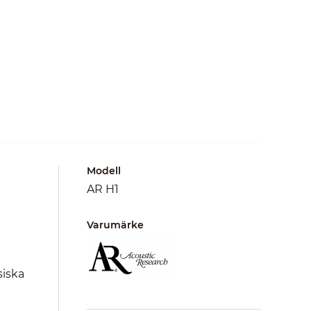
Modell
AR H1
Varumärke
siska