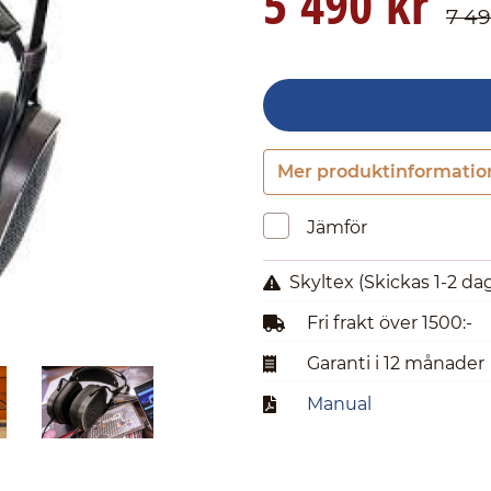
5 490 kr
7 49
Mer produktinformatio
Jämför
Skyltex
(Skickas 1-2 da
Fri frakt över 1500:-
Garanti i 12 månader
Manual