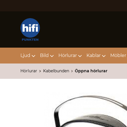
Ljud
Bild
Hörlurar
Kablar
Möbler 
Hörlurar
Kabelbunden
Öppna hörlurar