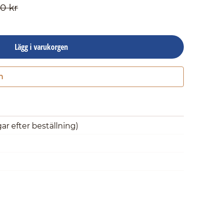
0 kr
Lägg i varukorgen
n
Gå till kassan
gar efter beställning)