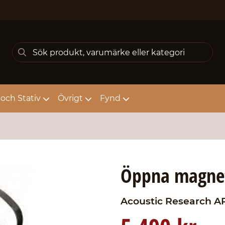
och Stativ
Övrigt
Fynd
Öppna magnet
Acoustic Research
AR