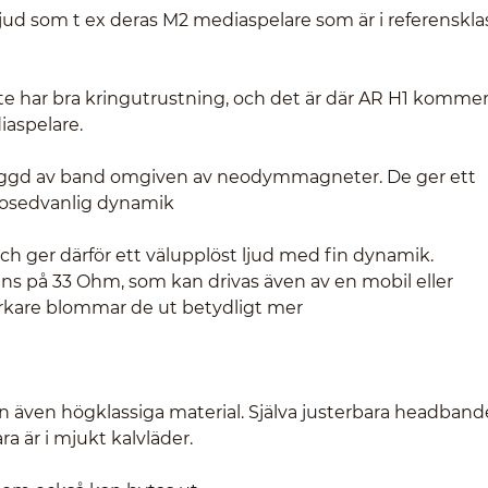
jud som t ex deras M2 mediaspelare som är i referensklas
 har bra kringutrustning, och det är där AR H1 kommer 
iaspelare.
gd av band omgiven av neodymmagneter. De ger ett
 osedvanlig dynamik
 och ger därför ett välupplöst ljud med fin dynamik.
 på 33 Ohm, som kan drivas även av en mobil eller
tärkare blommar de ut betydligt mer
n även högklassiga material. Själva justerbara headband
ra är i mjukt kalvläder.