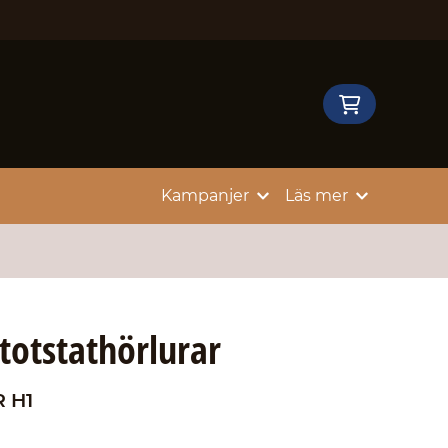
Kampanjer
Läs mer
otstathörlurar
 H1