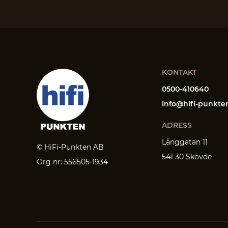
KONTAKT
0500-410640
info@hifi-punkte
ADRESS
Långgatan 11
© HiFi-Punkten AB
541 30 Skövde
Org nr: 556505-1934