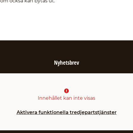
som också kan bytas ut.
Nyhetsbrev
Innehållet kan inte visas
Aktivera funktionella tredjepartstjänster