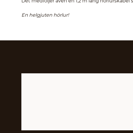
Det medföljer även en 1,2 m lång hörlurskabel 
En helgjuten hörlur!