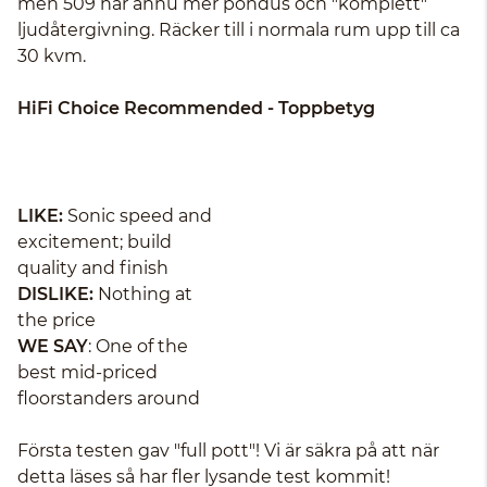
men 509 har ännu mer pondus och "komplett"
ljudåtergivning. Räcker till i normala rum upp till ca
30 kvm.
HiFi Choice Recommended - Toppbetyg
LIKE:
Sonic speed and
excitement; build
quality and finish
DISLIKE:
Nothing at
the price
WE SAY
: One of the
best mid-priced
floorstanders around
Första testen gav "full pott"! Vi är säkra på att när
detta läses så har fler lysande test kommit!