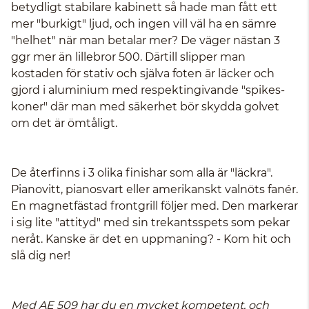
betydligt stabilare kabinett så hade man fått ett
mer "burkigt" ljud, och ingen vill väl ha en sämre
"helhet" när man betalar mer? De väger nästan 3
ggr mer än lillebror 500. Därtill slipper man
kostaden för stativ och själva foten är läcker och
gjord i aluminium med respektingivande "spikes-
koner" där man med säkerhet bör skydda golvet
om det är ömtåligt.
De återfinns i 3 olika finishar som alla är "läckra".
Pianovitt, pianosvart eller amerikanskt valnöts fanér.
En magnetfästad frontgrill följer med. Den markerar
i sig lite "attityd" med sin trekantsspets som pekar
neråt. Kanske är det en uppmaning? - Kom hit och
slå dig ner!
Med AE 509 har du en mycket kompetent, och