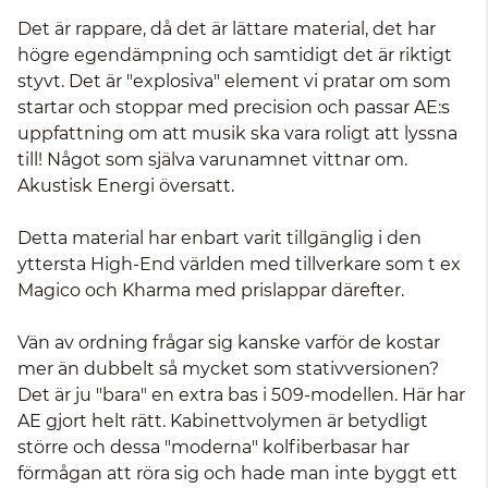
Det är rappare, då det är lättare material, det har
högre egendämpning och samtidigt det är riktigt
styvt. Det är "explosiva" element vi pratar om som
startar och stoppar med precision och passar AE:s
uppfattning om att musik ska vara roligt att lyssna
till! Något som själva varunamnet vittnar om.
Akustisk Energi översatt.
Detta material har enbart varit tillgänglig i den
yttersta High-End världen med tillverkare som t ex
Magico och Kharma med prislappar därefter.
Vän av ordning frågar sig kanske varför de kostar
mer än dubbelt så mycket som stativversionen?
Det är ju "bara" en extra bas i 509-modellen. Här har
AE gjort helt rätt. Kabinettvolymen är betydligt
större och dessa "moderna" kolfiberbasar har
förmågan att röra sig och hade man inte byggt ett