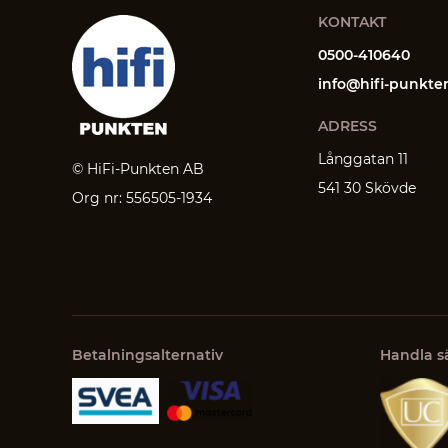
KONTAKT
0500-410640
info@hifi-punkte
ADRESS
Långgatan 11
© HiFi-Punkten AB
541 30 Skövde
Org nr: 556505-1934
Betalningsalternativ
Handla s