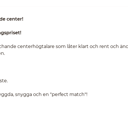
de center!
gspriset!
atchande centerhögtalare som låter klart och rent och än
en.
ste.
byggda, snygga och en "perfect match"!