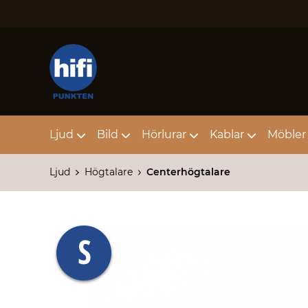
Ljud
Bild
Hörlurar
Kablar
Möbler 
Ljud
Högtalare
Centerhögtalare