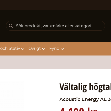
och Stativ
Övrigt
Fynd
Vältalig högta
Acoustic Energy
AE 3