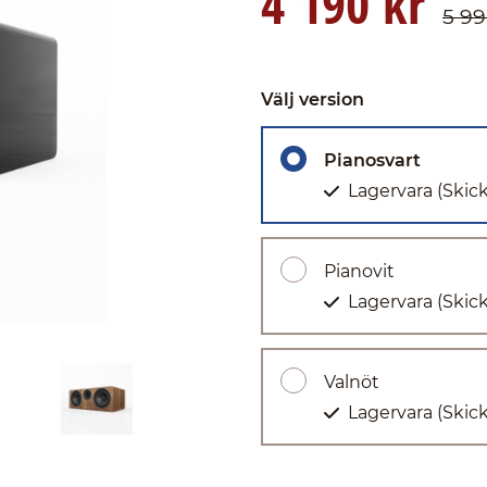
4 190 kr
5 99
Välj version
Pianosvart
Lagervara
(Skic
Pianovit
Lagervara
(Skic
Valnöt
Lagervara
(Skic