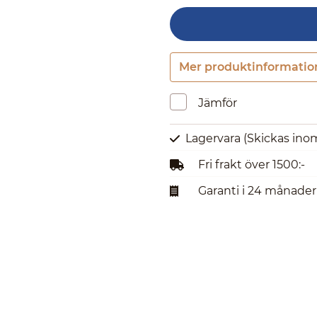
Mer produktinformatio
Jämför
Lagervara
(Skickas ino
Fri frakt över 1500:-
Garanti i 24 månader