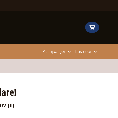
Kampanjer
Läs mer
lare!
07 (II)