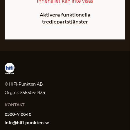
Innehållet kan inte visas
Aktivera funktionella
tredjepartstjänster
© HiFi-Punkten AB
Org nr: 556505-1934
KONTAKT
0500-410640
info@hifi-punkten.se