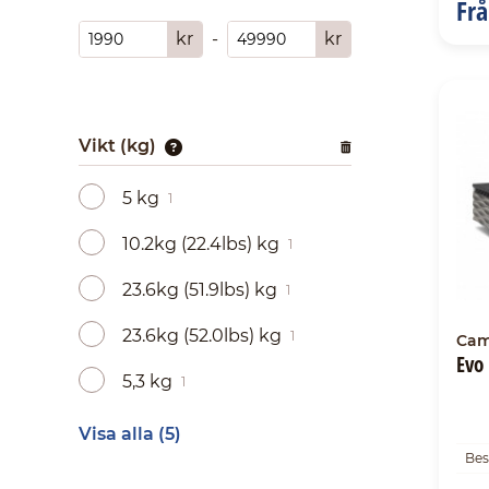
Fr
kr
-
kr
Vikt (kg)
5 kg
1
10.2kg (22.4lbs) kg
1
23.6kg (51.9lbs) kg
1
23.6kg (52.0lbs) kg
1
Cam
Evo
5,3 kg
1
Visa alla (5)
Bes