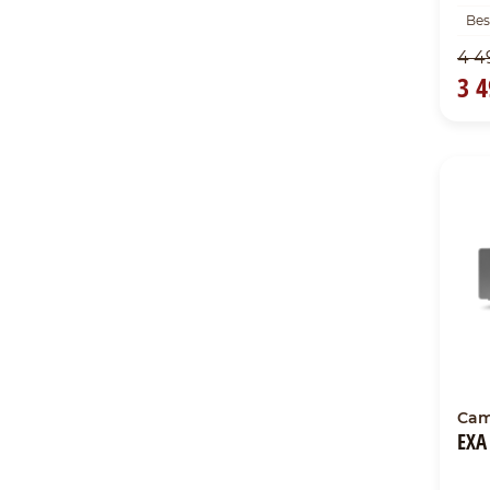
Bes
4 4
3 4
Cam
EXA