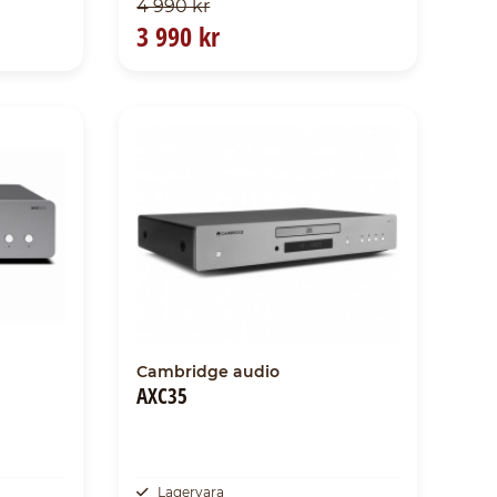
4 990 kr
3 990 kr
Cambridge audio
AXC35
Lagervara