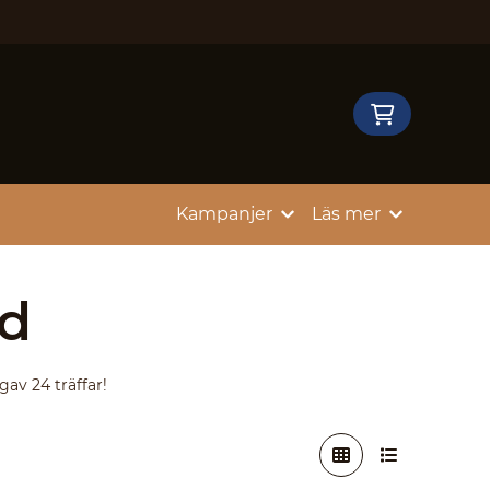
Kampanjer
Läs mer
d
gav 24 träffar!