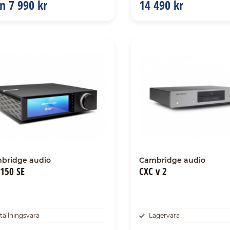
ån
7 990 kr
14 490 kr
bridge audio
Cambridge audio
 150 SE
CXC v 2
tällningsvara
Lagervara