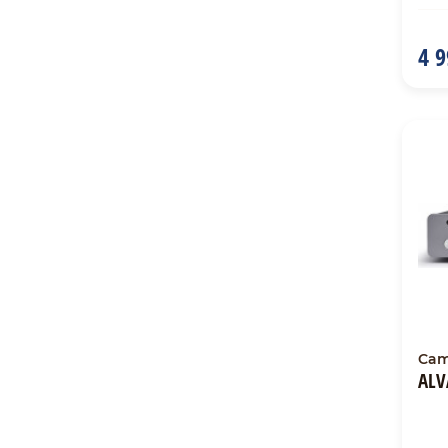
4 9
Cam
ALV