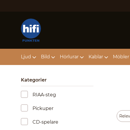
Ljud
Bild
Hörlurar
Kablar
Möbler 
Kategorier
RIAA-steg
Pickuper
CD-spelare