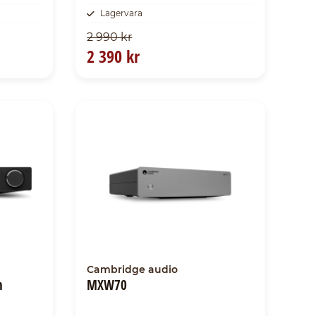
Lagervara
2 990 kr
2 390 kr
Cambridge audio
n
MXW70