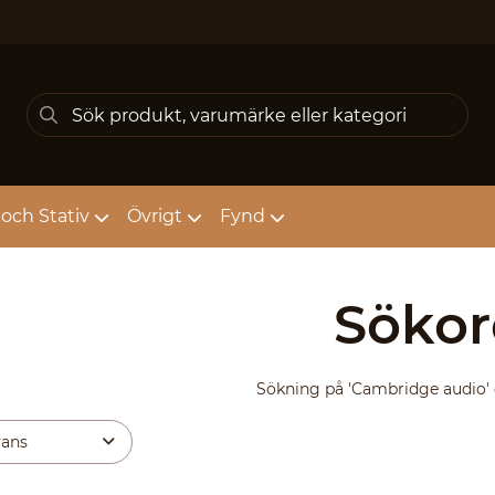
och Stativ
Övrigt
Fynd
Sökor
Sökning på
'Cambridge audio'