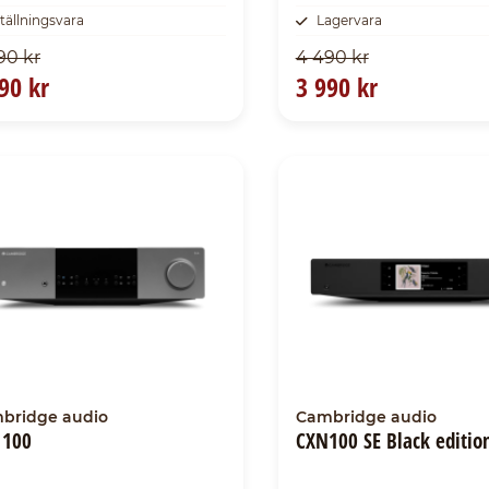
tällningsvara
Lagervara
90 kr
4 490 kr
90 kr
3 990 kr
bridge audio
Cambridge audio
 100
CXN100 SE Black editio